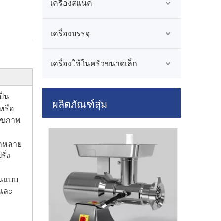
เครื่องสแน็ค
เครื่องบรรจุ
เครื่องใช้ในครัวขนาดเล็ก
ป็น
ผลิตภัณฑ์สุ่ม
หรือ
สุขภาพ
อกหลาย
ั่ง
อนแบบ
HR-300A เ
 และ