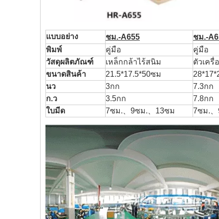
แบบอย่าง
ชม.-A655
ชม.-A6
พิมพ์
คู่มือ
คู่มือ
วัสดุผลิตภัณฑ์
เหล็กกล้าไร้สนิม
ตัวเครื
ขนาดสินค้า
21.5*17.5*50ซม
28*17*
นว
3กก
7.3กก
ก.ว
3.5กก
7.8กก
ใบมีด
7ซม.、9ซม.、13ซม
7ซม.、