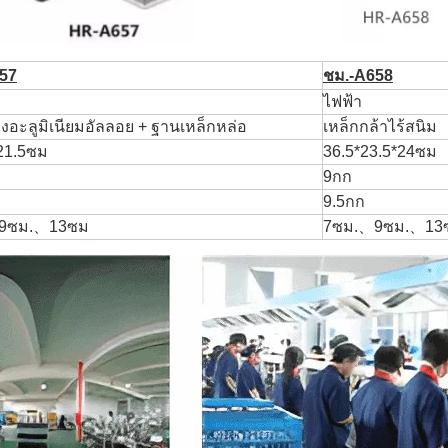
57
ชม.-A658
ไฟฟ้า
่องอะลูมิเนียมอัลลอย + ฐานเหล็กหล่อ
เหล็กกล้าไร้สนิม
21.5ซม
36.5*23.5*24ซม
9กก
9.5กก
9ซม.、13ซม
7ซม.、9ซม.、13