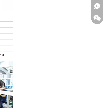
+86159
ซม
+86-158