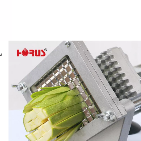
HR-80 เลื่อยกระดูกไฟฟ้าระดั
งานง่าย
ง
ง