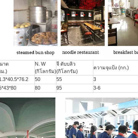
นาด
N. W
จี ดับบลิว
ความจุแป้ง (กก.)
ซม.)
(กิโลกรัม)
(กิโลกรัม)
1.3*40.5*76.2
50
55
3
5*43*80
80
95
3-6