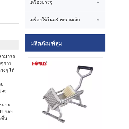
เครื่องบรรจุ
เครื่องใช้ในครัวขนาดเล็ก
ผลิตภัณฑ์สุ่ม
ังสามารถ
างๆการ
่างๆ ได้
าย
ข่จะ
เคร
เหมาะ
ปา ฯลฯ
ขึ้น