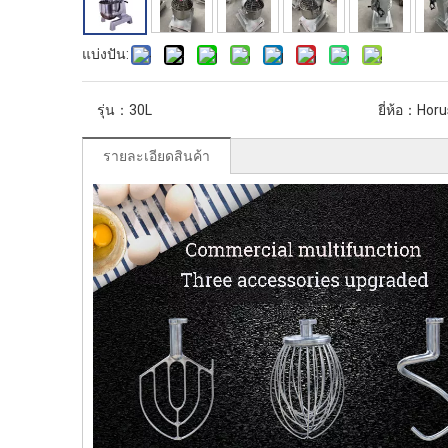
แบ่งปัน:
รุ่น：
30L
ยี่ห้อ：
Horu
รายละเอียดสินค้า