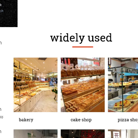
เครื่องสไลด์เนื้อแช่แข็งกึ่ง
ก
ถ
าะ
ถ