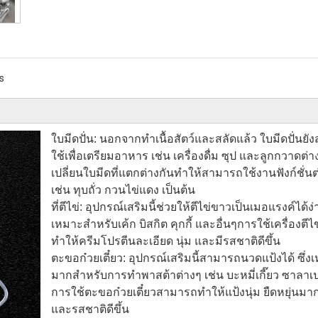
s
ใบมีดปั่น: นอกจากทำเนื้อสัตว์และสลัดแล้ว ใบมีดปั่นย
ใช้เพื่อเตรียมอาหาร เช่น เครื่องดื่ม ซุป และลูกกวาดต่
เปลี่ยนใบมีดที่แตกต่างกันทำให้สามารถใช้งานฟังก์ชั่นต
เช่น ทุบถั่ว กวนไข่แดง เป็นต้น
ที่ตีไข่: อุปกรณ์เสริมนี้ช่วยให้ตีไข่ขาวเป็นเมอแรงค์ได้ง่
เหมาะสำหรับเค้ก บิสกิต คุกกี้ และอื่นๆการใช้เครื่องตีไ
ทำให้ครีมโปรตีนละเอียด นุ่ม และมีรสชาติดีขึ้น
ตะขอก๋วยเตี๋ยว: อุปกรณ์เสริมนี้สามารถนวดแป้งได้ ซึ่ง
มากสำหรับการทำพาสต้าต่างๆ เช่น บะหมี่เกี๊ยว ซาลาเ
การใช้ตะขอก๋วยเตี๋ยวสามารถทำให้แป้งนุ่ม ยืดหยุ่นมาก
และรสชาติดีขึ้น